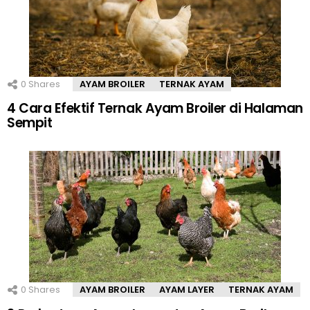
0
Shares
AYAM BROILER
TERNAK AYAM
4 Cara Efektif Ternak Ayam Broiler di Halaman
Sempit
0
Shares
AYAM BROILER
AYAM LAYER
TERNAK AYAM