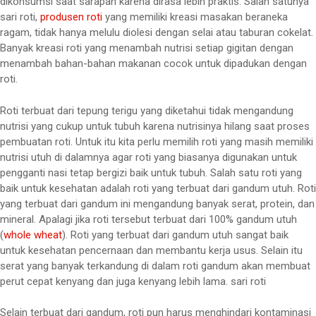
dikonsumsi saat sarapan karena dirasa lebih praktis. Salah satunya
sari roti,
produsen roti
yang memiliki kreasi masakan beraneka
ragam, tidak hanya melulu diolesi dengan selai atau taburan cokelat.
Banyak kreasi roti yang menambah nutrisi setiap gigitan dengan
menambah bahan-bahan makanan cocok untuk dipadukan dengan
roti.
Roti terbuat dari tepung terigu yang diketahui tidak mengandung
nutrisi yang cukup untuk tubuh karena nutrisinya hilang saat proses
pembuatan roti. Untuk itu kita perlu memilih roti yang masih memiliki
nutrisi utuh di dalamnya agar roti yang biasanya digunakan untuk
pengganti nasi tetap bergizi baik untuk tubuh. Salah satu roti yang
baik untuk kesehatan adalah roti yang terbuat dari gandum utuh. Roti
yang terbuat dari gandum ini mengandung banyak serat, protein, dan
mineral. Apalagi jika roti tersebut terbuat dari 100% gandum utuh
(
whole wheat
). Roti yang terbuat dari gandum utuh sangat baik
untuk kesehatan pencernaan dan membantu kerja usus. Selain itu
serat yang banyak terkandung di dalam roti gandum akan membuat
perut cepat kenyang dan juga kenyang lebih lama. sari roti
Selain terbuat dari gandum, roti pun harus menghindari kontaminasi