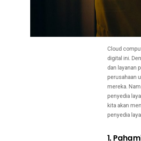
Cloud comput
digital ini. 
dan layanan 
perusahaan un
mereka. Namu
penyedia laya
kita akan me
penyedia lay
1. Paham