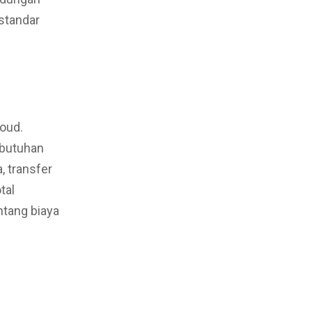
standar
loud.
ebutuhan
, transfer
tal
tang biaya