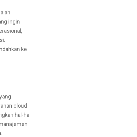
alah
ng ingin
erasional,
si.
pindahkan ke
 yang
yanan cloud
ngkan hal-hal
, manajemen
n.