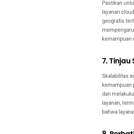
Pastikan unt
layanan cloud
geografis ter
mempengaruhi
kemampuan u
7. Tinjau
Skalabilitas 
kemampuan pe
dan melakukan
layanan, ter
bahwa layana
8. Perha