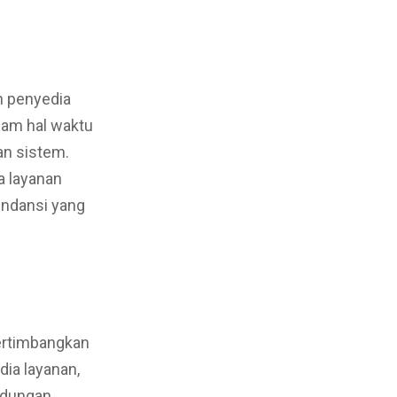
h penyedia
lam hal waktu
n sistem.
a layanan
undansi yang
ertimbangkan
ia layanan,
indungan