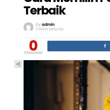
Terbaik
by
admin
2 tahun yang lalu
0
TERBAGIKAN