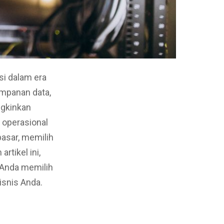
si dalam era
impanan data,
ngkinkan
s operasional
asar, memilih
rtikel ini,
 Anda memilih
isnis Anda.