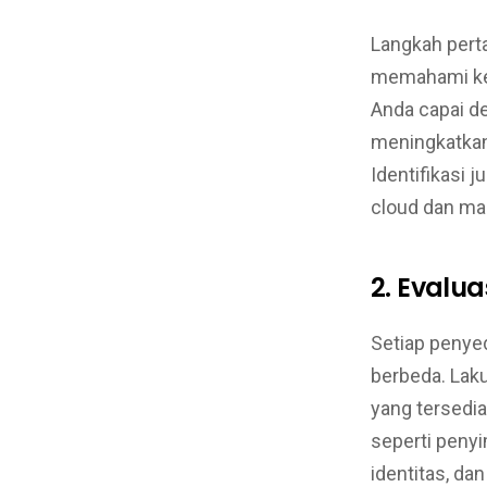
Langkah pert
memahami keb
Anda capai de
meningkatkan 
Identifikasi 
cloud dan man
2. Evalua
Setiap penyed
berbeda. Lak
yang tersedia
seperti peny
identitas, da