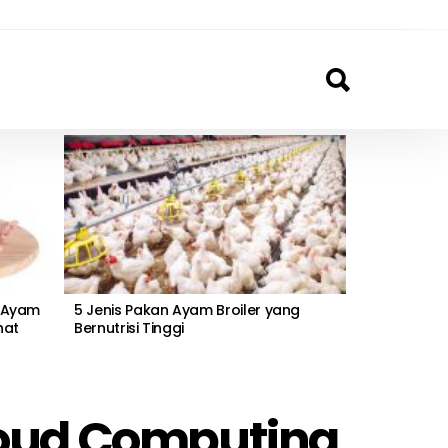
 Ayam
5 Jenis Pakan Ayam Broiler yang
hat
Bernutrisi Tinggi
loud Computing