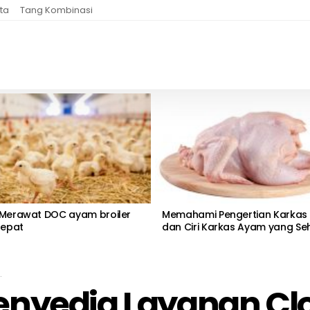
ta
Tang Kombinasi
 Merawat DOC ayam broiler
Memahami Pengertian Karkas
Tepat
dan Ciri Karkas Ayam yang Se
Penyedia Layanan C