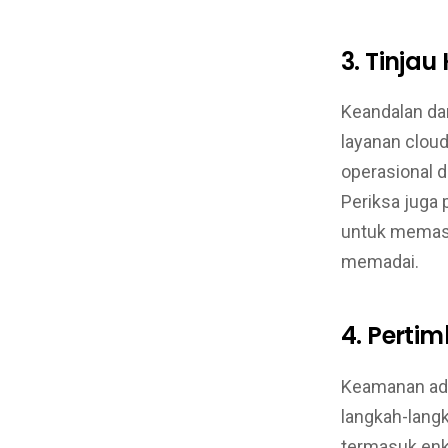
3. Tinja
Keandalan da
layanan clou
operasional 
Periksa juga 
untuk memast
memadai.
4. Pert
Keamanan ada
langkah-lang
termasuk enkr