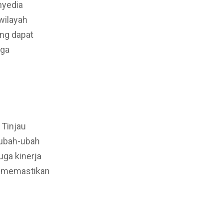
nyedia
wilayah
ang dapat
uga
 Tinjau
rubah-ubah
uga kinerja
uk memastikan