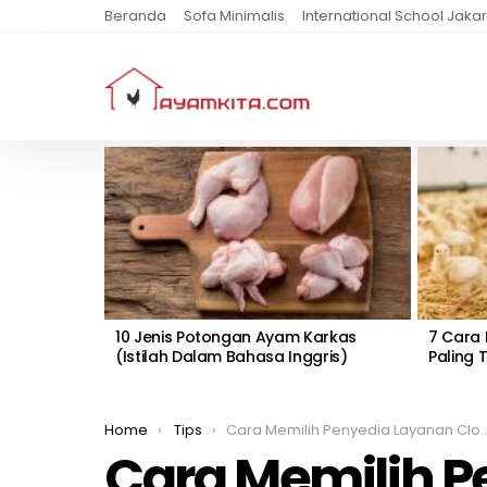
Beranda
Sofa Minimalis
International School Jakar
MOST
VIEWED
STORIES
10 Jenis Potongan Ayam Karkas
7 Cara
(Istilah Dalam Bahasa Inggris)
Paling 
You are here:
Home
Tips
Cara Memilih Penyedia Layanan Cloud Computing Terbaik
Cara Memilih 