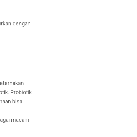
purkan dengan
peternakan
ik. Probiotik
naan bisa
k
bagai macam