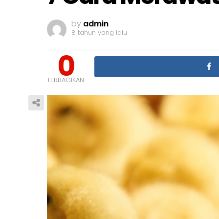
by
admin
8 tahun yang lalu
0
TERBAGIKAN