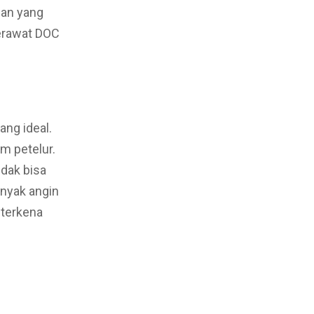
gan yang
merawat DOC
ng ideal.
m petelur.
dak bisa
anyak angin
terkena