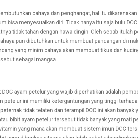
mbutuhkan cahaya dan penghangat, hal itu dikarenakan
m bisa menyesuaikan diri. Tidak hanya itu saja bulu DO
nya tidak tahan dengan hawa dingin. Oleh sebab itulah p
Cahaya pun dibutuhkan untuk membuat pandangan di mala
Kandang yang minim cahaya akan membuat tikus dan kuci
sebut sebagai mangsa.
 DOC ayam petelur yang wajib diperhatikan adalah pembe
am petelur ini memiliki ketergantungan yang tinggi terha
 peternak tidak telaten dan terampil DOC ini akan banyak 
au bibit ayam petelur tersebut tidak banyak yang mati p
itamin yang mana akan membuat sistem imun DOC ters
bit yang diberikan vitamin akan lebih sehat dibandingkan 