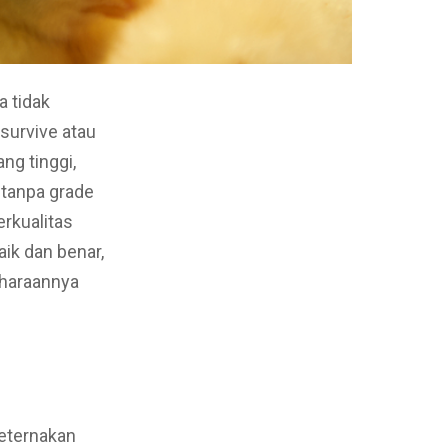
 tidak
survive atau
ng tinggi,
 tanpa grade
rkualitas
ik dan benar,
iharaannya
peternakan