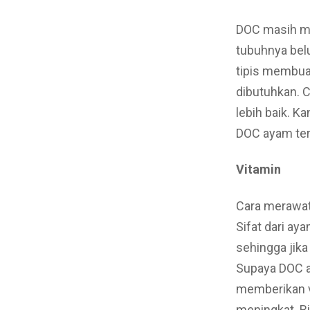
DOC masih me
tubuhnya belu
tipis membuat
dibutuhkan. 
lebih baik. 
DOC ayam ter
Vitamin
Cara merawat
Sifat dari ay
sehingga jika
Supaya DOC at
memberikan v
meningkat. Bi