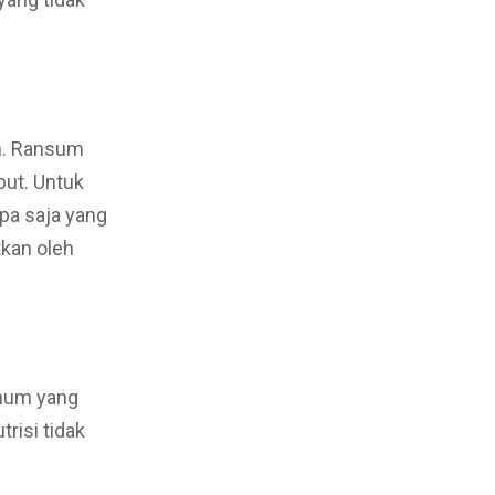
n. Ransum
but. Untuk
pa saja yang
tkan oleh
inum yang
risi tidak