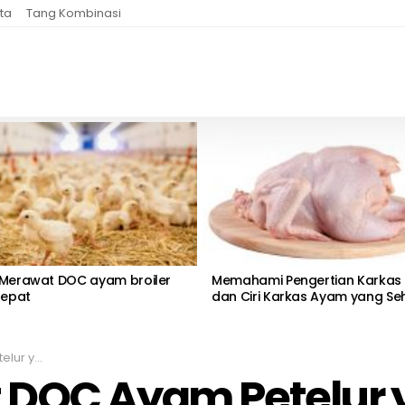
ta
Tang Kombinasi
 Merawat DOC ayam broiler
Memahami Pengertian Karkas
Tepat
dan Ciri Karkas Ayam yang Se
g Benar
 DOC Ayam Petelur 