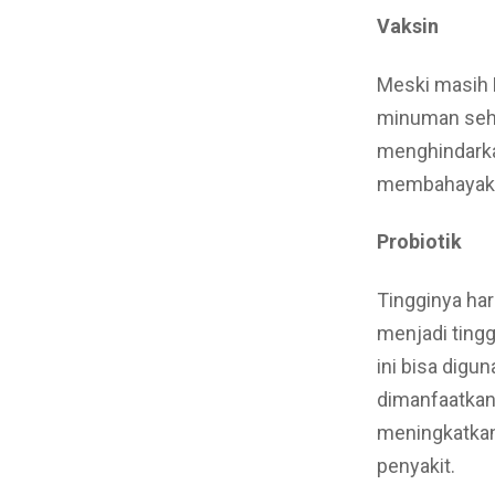
Vaksin
Meski masih D
minuman sehin
menghindarka
membahayakan
Probiotik
Tingginya ha
menjadi tingg
ini bisa digu
dimanfaatkan 
meningkatkan
penyakit.