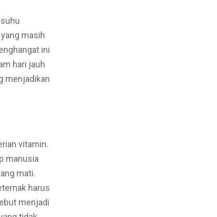
 suhu
C yang masih
enghangat ini
m hari jauh
ng menjadikan
rian vitamin.
dap manusia
yang mati.
eternak harus
ebut menjadi
yang tidak